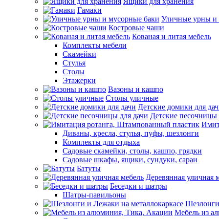
Ящики для хранения
Гамаки
Уличные урны и
Костровые чаши
Кованая и литая мебель
Комплекты мебели
Скамейки
Стулья
Столы
Этажерки
Вазоны и кашпо
Столы уличные
Детские домики для да
Детские песочницы 
Имит
Диваны, кресла, стулья, пуфы, шезлонги
Комплекты для отдыха
Садовые скамейки, столы, кашпо, грядки
Садовые шкафы, ящики, сундуки, сараи
Батуты
Деревянная уличная 
Беседки и шатры
Шатры-павильоны
Шезлонги
Мебель из а