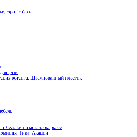
 мусорные баки
чи
для дачи
ация ротанга, Штампованный пластик
мебель
 и Лежаки на металлокаркасе
люминия, Тика, Акации