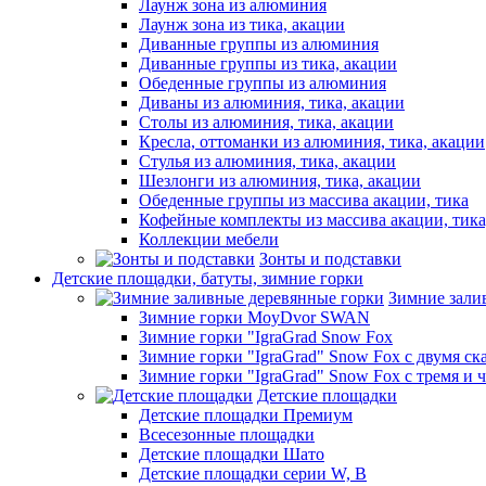
Лаунж зона из алюминия
Лаунж зона из тика, акации
Диванные группы из алюминия
Диванные группы из тика, акации
Обеденные группы из алюминия
Диваны из алюминия, тика, акации
Столы из алюминия, тика, акации
Кресла, оттоманки из алюминия, тика, акации
Стулья из алюминия, тика, акации
Шезлонги из алюминия, тика, акации
Обеденные группы из массива акации, тика
Кофейные комплекты из массива акации, тик
Коллекции мебели
Зонты и подставки
Детские площадки, батуты, зимние горки
Зимние зали
Зимние горки MoyDvor SWAN
Зимние горки "IgraGrad Snow Fox
Зимние горки "IgraGrad" Snow Fox с двумя ск
Зимние горки "IgraGrad" Snow Fox с тремя и 
Детские площадки
Детские площадки Премиум
Всесезонные площадки
Детские площадки Шато
Детские площадки серии W, В