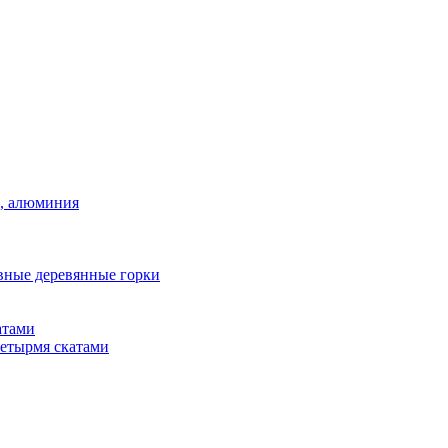
а, алюминия
вные деревянные горки
атами
четырмя скатами