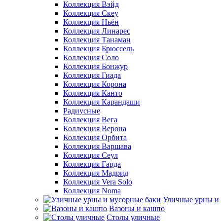
Коллекция Вэйд
Коллекция Скеу
Коллекция Ньён
Коллекция Линарес
Коллекция Танаман
Коллекция Брюссель
Коллекция Соло
Коллекция Бонжур
Коллекция Гиада
Коллекция Корона
Коллекция Канто
Коллекция Карандаши
Радиусные
Коллекция Вега
Коллекция Верона
Коллекция Орбита
Коллекция Варшава
Коллекция Сеул
Коллекция Гарда
Коллекция Мадрид
Коллекция Vera Solo
Коллекция Noma
Уличные урны и
Вазоны и кашпо
Столы уличные