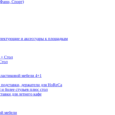
Фани, Спорт)
лектующие и аксессуары к площадкам
 + Стол
 Стол
ластиковой мебели 4+1
 подставки, держатели для HoReCa
 и более стульев плюс стол
тавки для летнего кафе
ой мебели