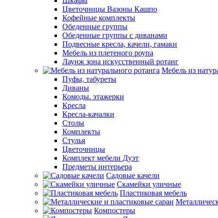
Шкафы
Цветочницы Вазоны Кашпо
Кофейные комплекты
Обеденные группы
Обеденные группы с диванами
Подвесные кресла, качели, гамаки
Мебель из плетеного роупа
Лаунж зона искусственный ротанг
Мебель из натур
Пуфы, табуреты
Диваны
Комоды. этажерки
Кресла
Кресла-качалки
Столы
Комплекты
Стулья
Цветочницы
Комплект мебели Дуэт
Предметы интерьера
Садовые качели
Скамейки уличные
Пластиковая мебель
Металлическ
Компостеры