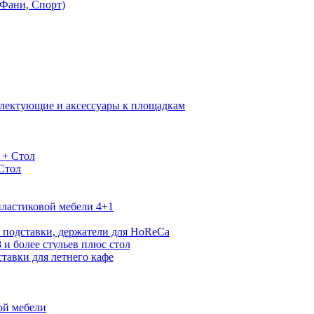
Фани, Спорт)
лектующие и аксессуары к площадкам
 + Стол
 Стол
ластиковой мебели 4+1
 подставки, держатели для HoReCa
 и более стульев плюс стол
тавки для летнего кафе
ой мебели