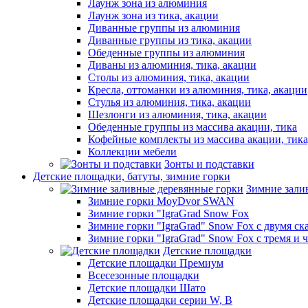
Лаунж зона из алюминия
Лаунж зона из тика, акации
Диванные группы из алюминия
Диванные группы из тика, акации
Обеденные группы из алюминия
Диваны из алюминия, тика, акации
Столы из алюминия, тика, акации
Кресла, оттоманки из алюминия, тика, акации
Стулья из алюминия, тика, акации
Шезлонги из алюминия, тика, акации
Обеденные группы из массива акации, тика
Кофейные комплекты из массива акации, тик
Коллекции мебели
Зонты и подставки
Детские площадки, батуты, зимние горки
Зимние зали
Зимние горки MoyDvor SWAN
Зимние горки "IgraGrad Snow Fox
Зимние горки "IgraGrad" Snow Fox с двумя ск
Зимние горки "IgraGrad" Snow Fox с тремя и 
Детские площадки
Детские площадки Премиум
Всесезонные площадки
Детские площадки Шато
Детские площадки серии W, В