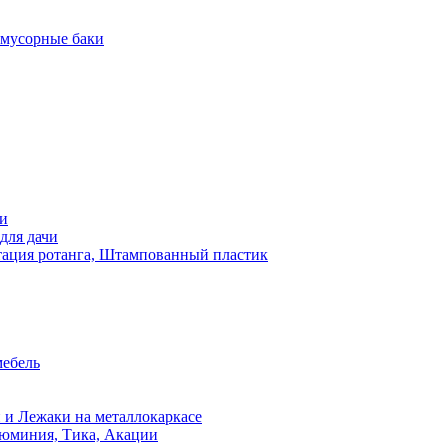
 мусорные баки
чи
для дачи
ация ротанга, Штампованный пластик
мебель
 и Лежаки на металлокаркасе
люминия, Тика, Акации