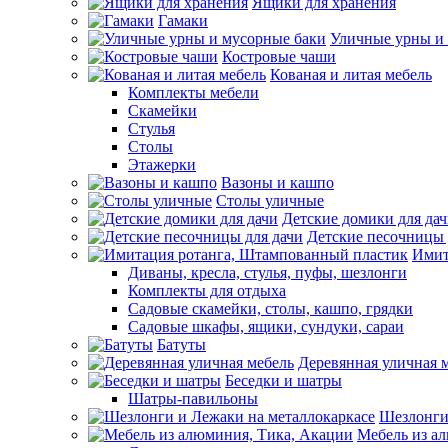
Ящики для хранения
Гамаки
Уличные урны и
Костровые чаши
Кованая и литая мебель
Комплекты мебели
Скамейки
Стулья
Столы
Этажерки
Вазоны и кашпо
Столы уличные
Детские домики для да
Детские песочницы 
Имит
Диваны, кресла, стулья, пуфы, шезлонги
Комплекты для отдыха
Садовые скамейки, столы, кашпо, грядки
Садовые шкафы, ящики, сундуки, сараи
Батуты
Деревянная уличная 
Беседки и шатры
Шатры-павильоны
Шезлонги
Мебель из а