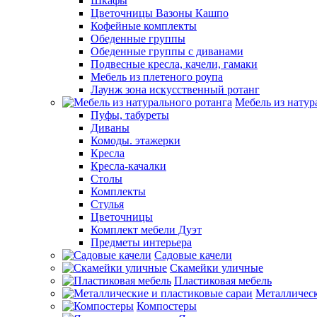
Шкафы
Цветочницы Вазоны Кашпо
Кофейные комплекты
Обеденные группы
Обеденные группы с диванами
Подвесные кресла, качели, гамаки
Мебель из плетеного роупа
Лаунж зона искусственный ротанг
Мебель из натур
Пуфы, табуреты
Диваны
Комоды. этажерки
Кресла
Кресла-качалки
Столы
Комплекты
Стулья
Цветочницы
Комплект мебели Дуэт
Предметы интерьера
Садовые качели
Скамейки уличные
Пластиковая мебель
Металлическ
Компостеры