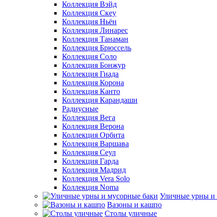
Коллекция Вэйд
Коллекция Скеу
Коллекция Ньён
Коллекция Линарес
Коллекция Танаман
Коллекция Брюссель
Коллекция Соло
Коллекция Бонжур
Коллекция Гиада
Коллекция Корона
Коллекция Канто
Коллекция Карандаши
Радиусные
Коллекция Вега
Коллекция Верона
Коллекция Орбита
Коллекция Варшава
Коллекция Сеул
Коллекция Гарда
Коллекция Мадрид
Коллекция Vera Solo
Коллекция Noma
Уличные урны и
Вазоны и кашпо
Столы уличные