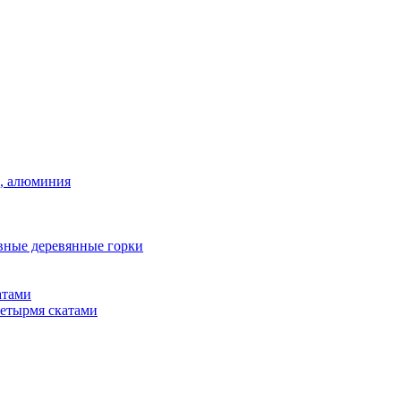
а, алюминия
вные деревянные горки
атами
четырмя скатами