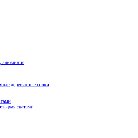
а, алюминия
вные деревянные горки
атами
четырмя скатами