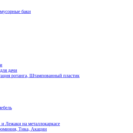
 мусорные баки
чи
для дачи
ация ротанга, Штампованный пластик
мебель
 и Лежаки на металлокаркасе
люминия, Тика, Акации