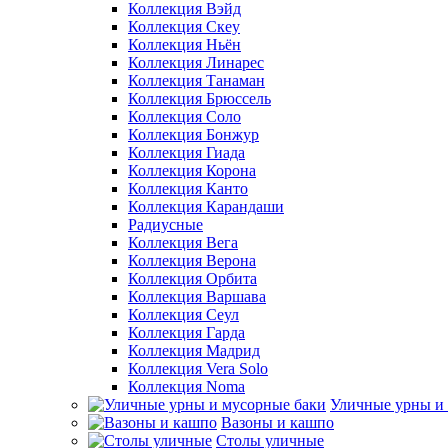
Коллекция Вэйд
Коллекция Скеу
Коллекция Ньён
Коллекция Линарес
Коллекция Танаман
Коллекция Брюссель
Коллекция Соло
Коллекция Бонжур
Коллекция Гиада
Коллекция Корона
Коллекция Канто
Коллекция Карандаши
Радиусные
Коллекция Вега
Коллекция Верона
Коллекция Орбита
Коллекция Варшава
Коллекция Сеул
Коллекция Гарда
Коллекция Мадрид
Коллекция Vera Solo
Коллекция Noma
Уличные урны и
Вазоны и кашпо
Столы уличные