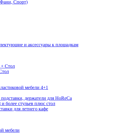
Фани, Спорт)
лектующие и аксессуары к площадкам
 + Стол
 Стол
ластиковой мебели 4+1
 подставки, держатели для HoReCa
 и более стульев плюс стол
тавки для летнего кафе
ой мебели