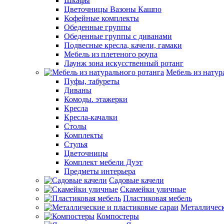
Шкафы
Цветочницы Вазоны Кашпо
Кофейные комплекты
Обеденные группы
Обеденные группы с диванами
Подвесные кресла, качели, гамаки
Мебель из плетеного роупа
Лаунж зона искусственный ротанг
Мебель из натур
Пуфы, табуреты
Диваны
Комоды. этажерки
Кресла
Кресла-качалки
Столы
Комплекты
Стулья
Цветочницы
Комплект мебели Дуэт
Предметы интерьера
Садовые качели
Скамейки уличные
Пластиковая мебель
Металлическ
Компостеры