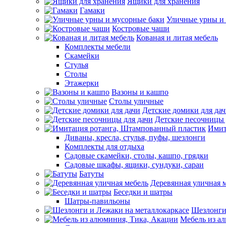
Ящики для хранения
Гамаки
Уличные урны и
Костровые чаши
Кованая и литая мебель
Комплекты мебели
Скамейки
Стулья
Столы
Этажерки
Вазоны и кашпо
Столы уличные
Детские домики для да
Детские песочницы 
Имит
Диваны, кресла, стулья, пуфы, шезлонги
Комплекты для отдыха
Садовые скамейки, столы, кашпо, грядки
Садовые шкафы, ящики, сундуки, сараи
Батуты
Деревянная уличная 
Беседки и шатры
Шатры-павильоны
Шезлонги
Мебель из а