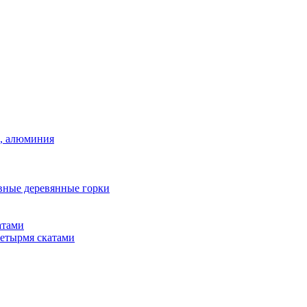
а, алюминия
вные деревянные горки
атами
четырмя скатами