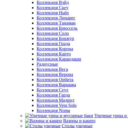
Коллекция Вэйд
Коллекция Скеу
Коллекция Ньён
Коллекция Линарес
Коллекция Танаман
Коллекция Брюссель
Коллекция Соло
Коллекция Бонжур
Коллекция Гиада
Коллекция Корона
Коллекция Канто
Коллекция Карандаши
Радиусные
Коллекция Вега
Коллекция Верона
Коллекция Орбита
Коллекция Варшава
Коллекция Сеул
Коллекция Гарда
Коллекция Мадрид
Коллекция Vera Solo
Коллекция Noma
Уличные урны и
Вазоны и кашпо
Столы уличные