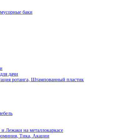
 мусорные баки
чи
для дачи
ация ротанга, Штампованный пластик
мебель
 и Лежаки на металлокаркасе
люминия, Тика, Акации