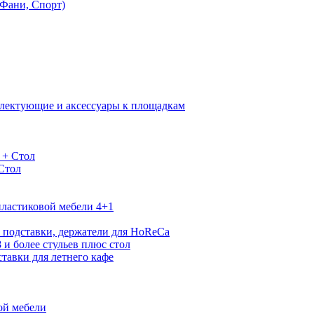
Фани, Спорт)
лектующие и аксессуары к площадкам
 + Стол
 Стол
ластиковой мебели 4+1
 подставки, держатели для HoReCa
 и более стульев плюс стол
тавки для летнего кафе
ой мебели