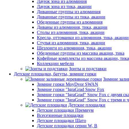
Лаунж зона из алюминия
Лаунж зона из тика, акации
Диванные группы из алюминия
Диванные группы из тика, акации
Обеденные группы из алюминия
Диваны из алюминия, тика, акации
Столы из алюминия, тика, акации
Кресла, оттоманки из алюминия, тика, акации
Стулья из алюминия, тика, акации
Шезлонги из алюминия, тика, акации
Обеденные группы из массива акации, тика
Кофейные комплекты из массива акации, тик
Коллекции мебели
Зонты и подставки
Детские площадки, батуты, зимние горки
Зимние зали
Зимние горки MoyDvor SWAN
Зимние горки "IgraGrad Snow Fox
Зимние горки "IgraGrad" Snow Fox с двумя ск
Зимние горки "IgraGrad" Snow Fox с тремя и 
Детские площадки
Детские площадки Премиум
Всесезонные площадки
Детские площадки Шато
Детские площадки серии W, В