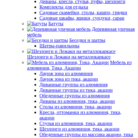
Диваны, кресла, стулья, пуфы, шезлонги
Комплекты для отдыха
Садовые скамейки, столы, кашпо, грядки
Садовые шкафы, ящики, сундуки, сараи
Батуты
Деревянная уличная
мебель
Беседки и шатры
Шатры-павильоны
Шезлонги и Лежаки на металлокаркасе
Мебель из
алюминия, Тика, Акации
Лаунж зона из алюминия
Лаунж зона из тика, акации
Диванные группы из алюминия
Диванные группы из тика, акации
Обеденные группы из алюминия
Диваны из алюминия, тика, акации
Столы из алюминия, тика, акации
Кресла, оттоманки из алюминия, тика,
акации
Стулья из алюминия, тика, акации
Шезлонги из алюминия, тика, акации
Обеденные группы из массива акации, тика