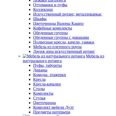
Лежаки Шезлонги
Оттоманки и пуфы
Коллекции
Искусственный ротанг, металлокаркас
Шкафы
Цветочницы Вазоны Кашпо
Кофейные комплекты
Обеденные группы
Обеденные группы с диванами
Подвесные кресла, качели, гамаки
Мебель из плетеного роупа
Лаунж зона искусственный ротанг
Мебель из
натурального ротанга
Пуфы, табуреты
Диваны
Комоды. этажерки
Кресла
Кресла-качалки
Столы
Комплекты
Стулья
Цветочницы
Комплект мебели Дуэт
Предметы интерьера