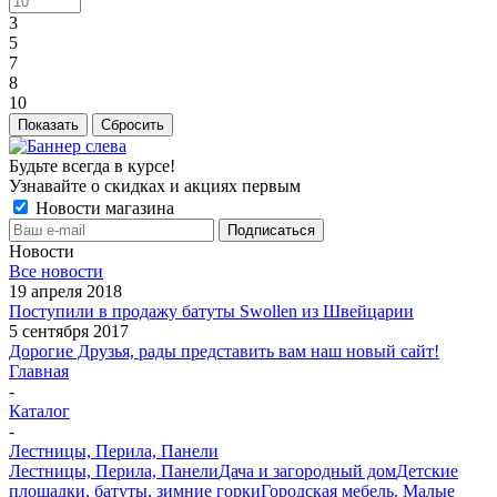
3
5
7
8
10
Показать
Сбросить
Будьте всегда в курсе!
Узнавайте о скидках и акциях первым
Новости магазина
Новости
Все новости
19 апреля 2018
Поступили в продажу батуты Swollen из Швейцарии
5 сентября 2017
Дорогие Друзья, рады представить вам наш новый сайт!
Главная
-
Каталог
-
Лестницы, Перила, Панели
Лестницы, Перила, Панели
Дача и загородный дом
Детские
площадки, батуты, зимние горки
Городская мебель. Малые