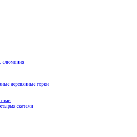
а, алюминия
вные деревянные горки
атами
четырмя скатами