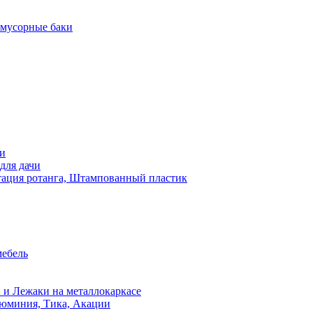
 мусорные баки
чи
для дачи
ация ротанга, Штампованный пластик
мебель
 и Лежаки на металлокаркасе
люминия, Тика, Акации