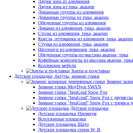
Лаунж зона из алюминия
Лаунж зона из тика, акации
Диванные группы из алюминия
Диванные группы из тика, акации
Обеденные группы из алюминия
Диваны из алюминия, тика, акации
Столы из алюминия, тика, акации
Кресла, оттоманки из алюминия, тика, акации
Стулья из алюминия, тика, акации
Шезлонги из алюминия, тика, акации
Обеденные группы из массива акации, тика
Кофейные комплекты из массива акации, тик
Коллекции мебели
Зонты и подставки
Детские площадки, батуты, зимние горки
Зимние зали
Зимние горки MoyDvor SWAN
Зимние горки "IgraGrad Snow Fox
Зимние горки "IgraGrad" Snow Fox с двумя ск
Зимние горки "IgraGrad" Snow Fox с тремя и 
Детские площадки
Детские площадки Премиум
Всесезонные площадки
Детские площадки Шато
Детские площадки серии W, В