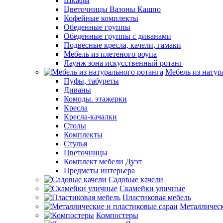
Шкафы
Цветочницы Вазоны Кашпо
Кофейные комплекты
Обеденные группы
Обеденные группы с диванами
Подвесные кресла, качели, гамаки
Мебель из плетеного роупа
Лаунж зона искусственный ротанг
Мебель из натур
Пуфы, табуреты
Диваны
Комоды. этажерки
Кресла
Кресла-качалки
Столы
Комплекты
Стулья
Цветочницы
Комплект мебели Дуэт
Предметы интерьера
Садовые качели
Скамейки уличные
Пластиковая мебель
Металлическ
Компостеры