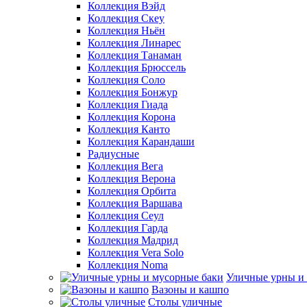
Коллекция Вэйд
Коллекция Скеу
Коллекция Ньён
Коллекция Линарес
Коллекция Танаман
Коллекция Брюссель
Коллекция Соло
Коллекция Бонжур
Коллекция Гиада
Коллекция Корона
Коллекция Канто
Коллекция Карандаши
Радиусные
Коллекция Вега
Коллекция Верона
Коллекция Орбита
Коллекция Варшава
Коллекция Сеул
Коллекция Гарда
Коллекция Мадрид
Коллекция Vera Solo
Коллекция Noma
Уличные урны и
Вазоны и кашпо
Столы уличные