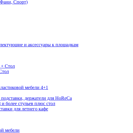
Фани, Спорт)
лектующие и аксессуары к площадкам
 + Стол
 Стол
ластиковой мебели 4+1
 подставки, держатели для HoReCa
 и более стульев плюс стол
тавки для летнего кафе
ой мебели