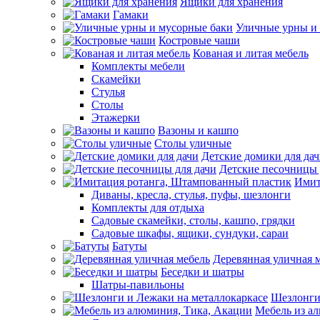
Ящики для хранения
Гамаки
Уличные урны и
Костровые чаши
Кованая и литая мебель
Комплекты мебели
Скамейки
Стулья
Столы
Этажерки
Вазоны и кашпо
Столы уличные
Детские домики для да
Детские песочницы 
Имит
Диваны, кресла, стулья, пуфы, шезлонги
Комплекты для отдыха
Садовые скамейки, столы, кашпо, грядки
Садовые шкафы, ящики, сундуки, сараи
Батуты
Деревянная уличная 
Беседки и шатры
Шатры-павильоны
Шезлонги
Мебель из а