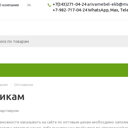
+7(343)271-04-24
arivamebel-ekb@mai
О компании
Новости
Вопрос-ответ
+7-982-717-04-24 WhatsApp, Max, Te
ании
-
Оптовикам
икам
партнером:
зможности заказывать на сайте по оптовым ценам необходимо заполни
оступ к оптовым ценам, либо вышлем наш прайс-лист по электронной 