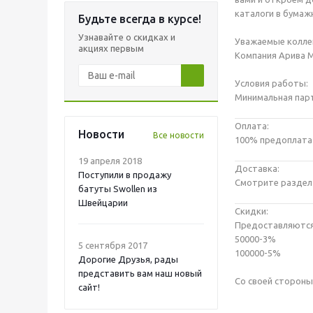
каталоги в бумаж
Будьте всегда в курсе!
Узнавайте о скидках и
Уважаемые коллег
акциях первым
Компания Арива М
Условия работы:
Минимальная парт
Оплата:
Новости
Все новости
100% предоплата 
19 апреля 2018
Доставка:
Поступили в продажу
Смотрите раздел
батуты Swollen из
Швейцарии
Скидки:
Предоставляются 
50000-3%
5 сентября 2017
100000-5%
Дорогие Друзья, рады
представить вам наш новый
Со своей стороны
сайт!