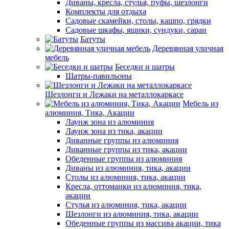
Диваны, кресла, стулья, пуфы, шезлонги
Комплекты для отдыха
Садовые скамейки, столы, кашпо, грядки
Садовые шкафы, ящики, сундуки, сараи
Батуты
Деревянная уличная
мебель
Беседки и шатры
Шатры-павильоны
Шезлонги и Лежаки на металлокаркасе
Мебель из
алюминия, Тика, Акации
Лаунж зона из алюминия
Лаунж зона из тика, акации
Диванные группы из алюминия
Диванные группы из тика, акации
Обеденные группы из алюминия
Диваны из алюминия, тика, акации
Столы из алюминия, тика, акации
Кресла, оттоманки из алюминия, тика,
акации
Стулья из алюминия, тика, акации
Шезлонги из алюминия, тика, акации
Обеденные группы из массива акации, тика