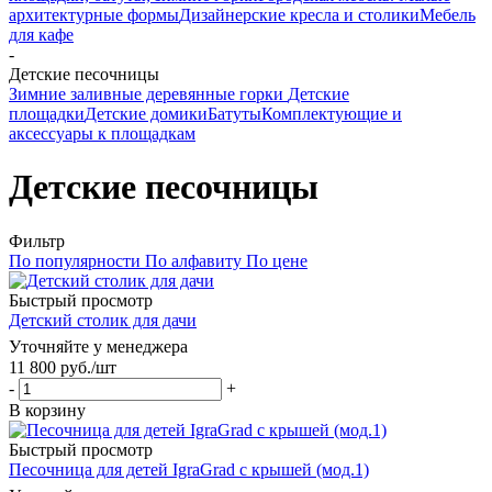
архитектурные формы
Дизайнерские кресла и столики
Мебель
для кафе
-
Детские песочницы
Зимние заливные деревянные горки
Детские
площадки
Детские домики
Батуты
Комплектующие и
аксессуары к площадкам
Детские песочницы
Фильтр
По популярности
По алфавиту
По цене
Быстрый просмотр
Детский столик для дачи
Уточняйте у менеджера
11 800
руб.
/шт
-
+
В корзину
Быстрый просмотр
Песочница для детей IgraGrad с крышей (мод.1)