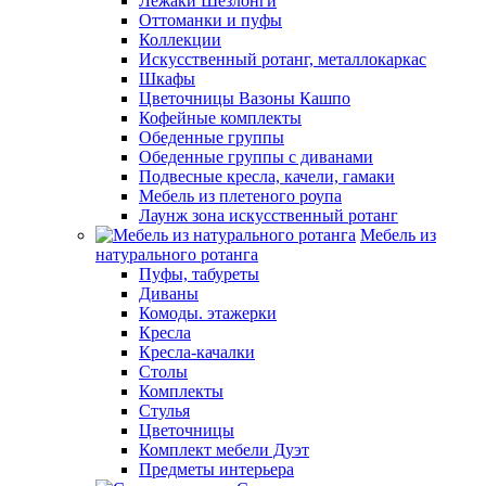
Лежаки Шезлонги
Оттоманки и пуфы
Коллекции
Искусственный ротанг, металлокаркас
Шкафы
Цветочницы Вазоны Кашпо
Кофейные комплекты
Обеденные группы
Обеденные группы с диванами
Подвесные кресла, качели, гамаки
Мебель из плетеного роупа
Лаунж зона искусственный ротанг
Мебель из
натурального ротанга
Пуфы, табуреты
Диваны
Комоды. этажерки
Кресла
Кресла-качалки
Столы
Комплекты
Стулья
Цветочницы
Комплект мебели Дуэт
Предметы интерьера