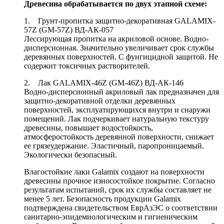
Древесина обрабатывается по двух этапной схеме:
1. Грунт-пропитка защитно-декоративная GALAMIX-
57Z (GM-57Z) ВД-АК-057
Лессирующая пропитка на акриловой основе. Водно-
дисперсионная. Значительно увеличивает срок службы
деревянных поверхностей. С фунгицидной защитой. Не
содержит токсичных растворителей.
2. Лак GALAMIX-46Z (GM-46Z) ВД-АК-146
Водно-дисперсионный акриловый лак предназначен для
защитно-декоративной отделки деревянных
поверхностей, эксплуатирующихся внутри и снаружи
помещений. Лак подчеркивает натуральную текстуру
древесины, повышает водостойкость,
атмосферостойкость деревянной поверхности, снижает
ее грязеудержание. Эластичный, паропроницаемый.
Экологически безопасный.
Влагостойкие лаки Galamix создают на поверхности
древесины прочное износостойкое покрытие. Согласно
результатам испытаний, срок их службы составляет не
менее 5 лет. Безопасность продукции Galamix
подтверждена свидетельством ЕврАзЭС о соответствии
санитарно-эпидемиологическим и гигиеническим