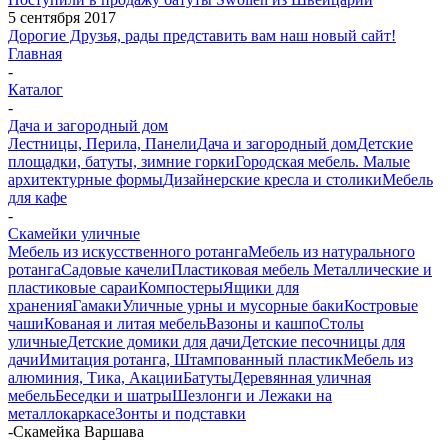
5 сентября 2017
Дорогие Друзья, рады представить вам наш новый сайт!
Главная
-
Каталог
-
Дача и загородный дом
Лестницы, Перила, Панели
Дача и загородный дом
Детские
площадки, батуты, зимние горки
Городская мебель. Малые
архитектурные формы
Дизайнерские кресла и столики
Мебель
для кафе
-
Скамейки уличные
Мебель из искусственного ротанга
Мебель из натурального
ротанга
Садовые качели
Пластиковая мебель
Металлические и
пластиковые сараи
Компостеры
Ящики для
хранения
Гамаки
Уличные урны и мусорные баки
Костровые
чаши
Кованая и литая мебель
Вазоны и кашпо
Столы
уличные
Детские домики для дачи
Детские песочницы для
дачи
Имитация ротанга, Штампованный пластик
Мебель из
алюминия, Тика, Акации
Батуты
Деревянная уличная
мебель
Беседки и шатры
Шезлонги и Лежаки на
металлокаркасе
Зонты и подставки
-
Скамейка Варшава