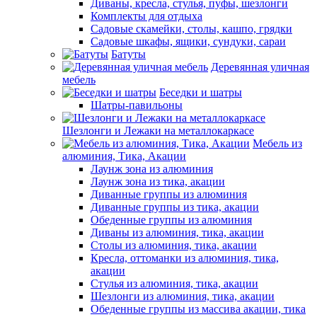
Диваны, кресла, стулья, пуфы, шезлонги
Комплекты для отдыха
Садовые скамейки, столы, кашпо, грядки
Садовые шкафы, ящики, сундуки, сараи
Батуты
Деревянная уличная
мебель
Беседки и шатры
Шатры-павильоны
Шезлонги и Лежаки на металлокаркасе
Мебель из
алюминия, Тика, Акации
Лаунж зона из алюминия
Лаунж зона из тика, акации
Диванные группы из алюминия
Диванные группы из тика, акации
Обеденные группы из алюминия
Диваны из алюминия, тика, акации
Столы из алюминия, тика, акации
Кресла, оттоманки из алюминия, тика,
акации
Стулья из алюминия, тика, акации
Шезлонги из алюминия, тика, акации
Обеденные группы из массива акации, тика