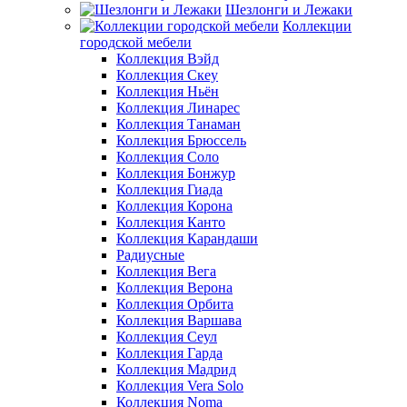
Шезлонги и Лежаки
Коллекции
городской мебели
Коллекция Вэйд
Коллекция Скеу
Коллекция Ньён
Коллекция Линарес
Коллекция Танаман
Коллекция Брюссель
Коллекция Соло
Коллекция Бонжур
Коллекция Гиада
Коллекция Корона
Коллекция Канто
Коллекция Карандаши
Радиусные
Коллекция Вега
Коллекция Верона
Коллекция Орбита
Коллекция Варшава
Коллекция Сеул
Коллекция Гарда
Коллекция Мадрид
Коллекция Vera Solo
Коллекция Noma