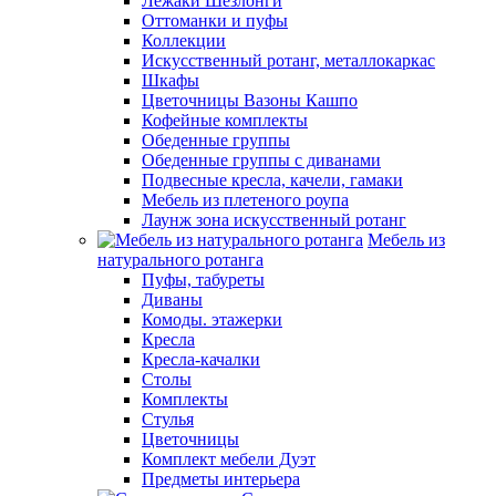
Лежаки Шезлонги
Оттоманки и пуфы
Коллекции
Искусственный ротанг, металлокаркас
Шкафы
Цветочницы Вазоны Кашпо
Кофейные комплекты
Обеденные группы
Обеденные группы с диванами
Подвесные кресла, качели, гамаки
Мебель из плетеного роупа
Лаунж зона искусственный ротанг
Мебель из
натурального ротанга
Пуфы, табуреты
Диваны
Комоды. этажерки
Кресла
Кресла-качалки
Столы
Комплекты
Стулья
Цветочницы
Комплект мебели Дуэт
Предметы интерьера