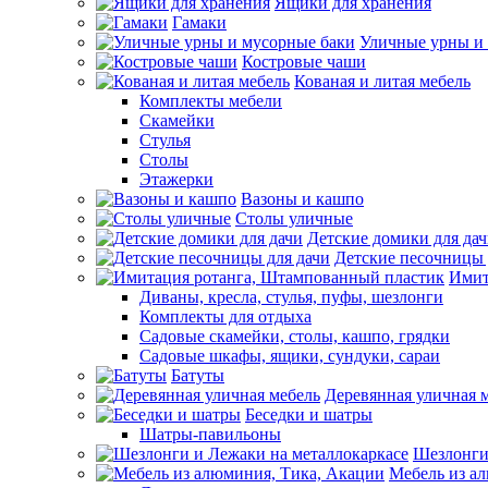
Ящики для хранения
Гамаки
Уличные урны и
Костровые чаши
Кованая и литая мебель
Комплекты мебели
Скамейки
Стулья
Столы
Этажерки
Вазоны и кашпо
Столы уличные
Детские домики для да
Детские песочницы 
Имит
Диваны, кресла, стулья, пуфы, шезлонги
Комплекты для отдыха
Садовые скамейки, столы, кашпо, грядки
Садовые шкафы, ящики, сундуки, сараи
Батуты
Деревянная уличная 
Беседки и шатры
Шатры-павильоны
Шезлонги
Мебель из а