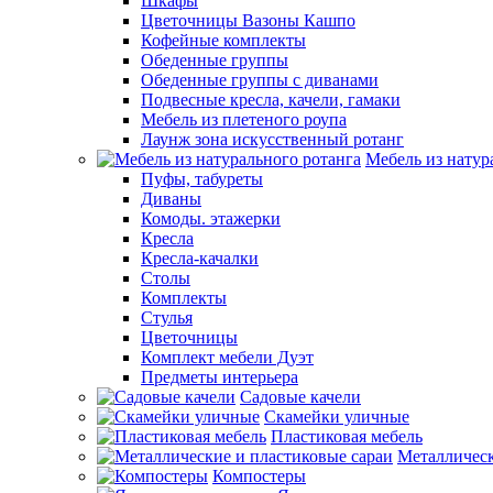
Шкафы
Цветочницы Вазоны Кашпо
Кофейные комплекты
Обеденные группы
Обеденные группы с диванами
Подвесные кресла, качели, гамаки
Мебель из плетеного роупа
Лаунж зона искусственный ротанг
Мебель из натур
Пуфы, табуреты
Диваны
Комоды. этажерки
Кресла
Кресла-качалки
Столы
Комплекты
Стулья
Цветочницы
Комплект мебели Дуэт
Предметы интерьера
Садовые качели
Скамейки уличные
Пластиковая мебель
Металлическ
Компостеры