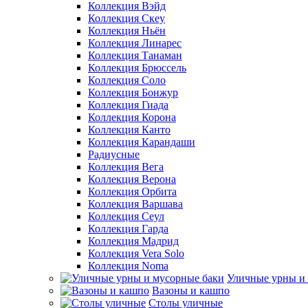
Коллекция Вэйд
Коллекция Скеу
Коллекция Ньён
Коллекция Линарес
Коллекция Танаман
Коллекция Брюссель
Коллекция Соло
Коллекция Бонжур
Коллекция Гиада
Коллекция Корона
Коллекция Канто
Коллекция Карандаши
Радиусные
Коллекция Вега
Коллекция Верона
Коллекция Орбита
Коллекция Варшава
Коллекция Сеул
Коллекция Гарда
Коллекция Мадрид
Коллекция Vera Solo
Коллекция Noma
Уличные урны и
Вазоны и кашпо
Столы уличные