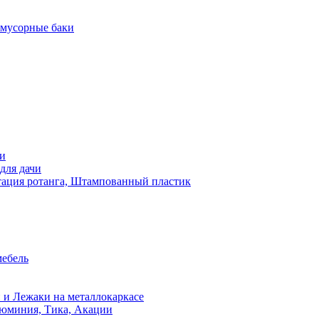
 мусорные баки
чи
для дачи
ация ротанга, Штампованный пластик
мебель
 и Лежаки на металлокаркасе
люминия, Тика, Акации