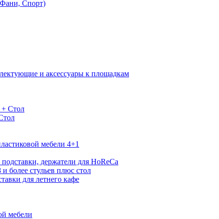
Фани, Спорт)
лектующие и аксессуары к площадкам
 + Стол
 Стол
ластиковой мебели 4+1
 подставки, держатели для HoReCa
 и более стульев плюс стол
тавки для летнего кафе
ой мебели