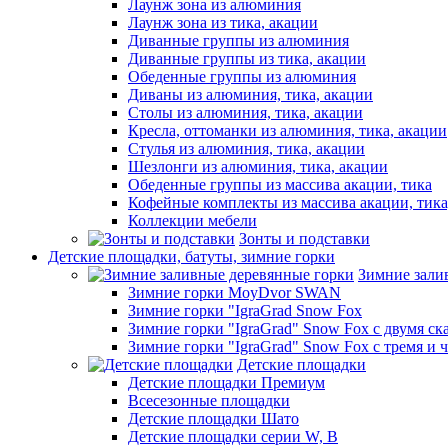
Лаунж зона из алюминия
Лаунж зона из тика, акации
Диванные группы из алюминия
Диванные группы из тика, акации
Обеденные группы из алюминия
Диваны из алюминия, тика, акации
Столы из алюминия, тика, акации
Кресла, оттоманки из алюминия, тика, акации
Стулья из алюминия, тика, акации
Шезлонги из алюминия, тика, акации
Обеденные группы из массива акации, тика
Кофейные комплекты из массива акации, тик
Коллекции мебели
Зонты и подставки
Детские площадки, батуты, зимние горки
Зимние зали
Зимние горки MoyDvor SWAN
Зимние горки "IgraGrad Snow Fox
Зимние горки "IgraGrad" Snow Fox с двумя ск
Зимние горки "IgraGrad" Snow Fox с тремя и 
Детские площадки
Детские площадки Премиум
Всесезонные площадки
Детские площадки Шато
Детские площадки серии W, В