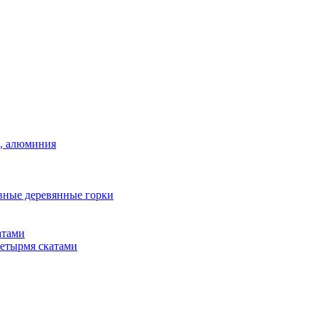
а, алюминия
вные деревянные горки
атами
четырмя скатами